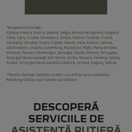
*Acoperire teritoriala:
Albania, Andora, Austria, Belarus, Belgia, Bosnia Herțegovina, Bulgaria,
Cehia, Cipru, Croaţia, Danemarca, Elveţia, Estonia, Finlanda, Franţa,
Germania, Gibraltar, Grecia, Irlanda, Islanda, Italia, Kosovo, Letonia,
Liechtenstein, Lituania, Luxemburg, Macedonia, Malta, Marea Britanie,
Moldova, Monaco, Muntenegru, Norvegia, Olanda, Polonia, Portugalia,
Rusia (partea europeană), San Marino, Serbia, Slovacia, Slovenia, Spania,
Suedia, Turcia (partea europeană şi asiatică), Ucraina, Ungaria, Vatican
**Număr destinat clientțlor ce dețin un contract activ Assistance
Revolving Gold Europe Turisme sau Utilitare.
DESCOPERĂ
SERVICIILE DE
ASISTENȚĂ RUTIERĂ