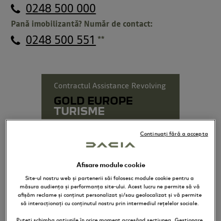
0248 500 000
Pană imobilizantă? Număr de contact:
0248 500 551
**
Contractul Assistance Revolving
GOLD EUROPE
TURISME
Continuați fără a accepta
Afisare module cookie
Site-ul nostru web și partenerii săi folosesc module cookie pentru a
măsura audiența și performanța site-ului. Acest lucru ne permite să vă
afișăm reclame și conținut personalizat și/sau geolocalizat și vă permite
să interacționați cu conținutul nostru prin intermediul rețelelor sociale.
CUMPĂRĂ
Puteți schimba opțiunile în orice moment accesând secțiunea „Gestionare