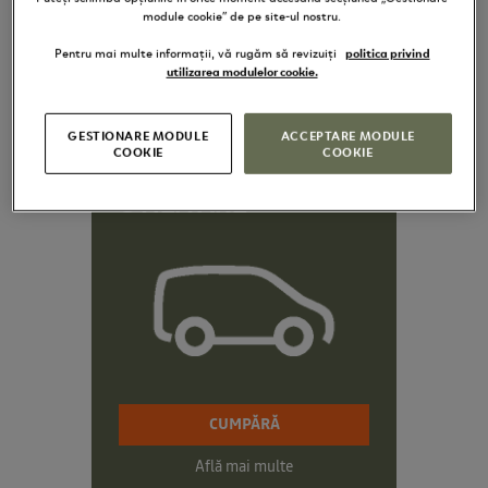
module cookie” de pe site-ul nostru.
Află mai multe
Pentru mai multe informații, vă rugăm să revizuiți
politica privind
utilizarea modulelor cookie.
GESTIONARE MODULE
ACCEPTARE MODULE
Contractul Assistance Revolving
COOKIE
COOKIE
GOLD EUROPE
UTILITARE
CUMPĂRĂ
Află mai multe