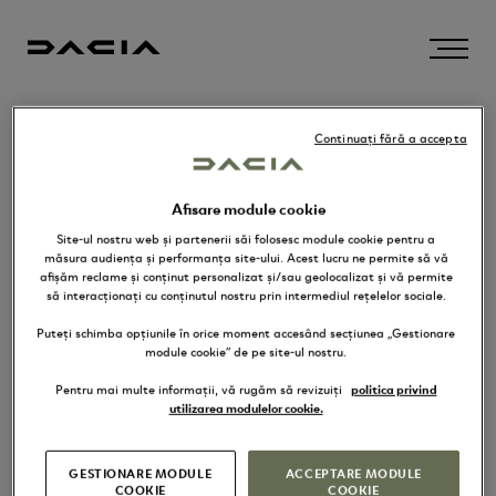
Continuați fără a accepta
CLIENȚI ÎNREGISTRAȚI
Afisare module cookie
Dacă aveți un cont creat, conectați-vă cu adresa de email.
Site-ul nostru web și partenerii săi folosesc module cookie pentru a
măsura audiența și performanța site-ului. Acest lucru ne permite să vă
afișăm reclame și conținut personalizat și/sau geolocalizat și vă permite
să interacționați cu conținutul nostru prin intermediul rețelelor sociale.
E-mail*
Puteți schimba opțiunile în orice moment accesând secțiunea „Gestionare
module cookie” de pe site-ul nostru.
Parola*
Pentru mai multe informații, vă rugăm să revizuiți
politica privind
utilizarea modulelor cookie.
CÂMPURILE MARCATE CU * SUNT OBLIGATORII.
GESTIONARE MODULE
ACCEPTARE MODULE
COOKIE
COOKIE