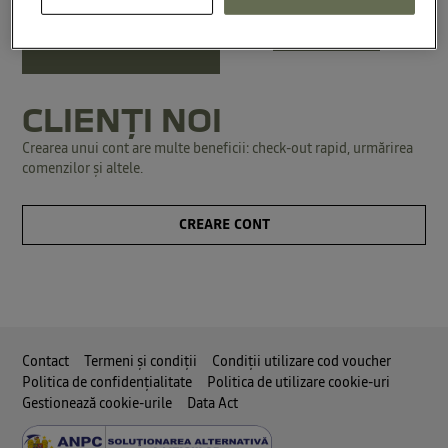
LOGIN
Ți-ai uitat parola?
CLIENȚI NOI
Crearea unui cont are multe beneficii: check-out rapid, urmărirea
comenzilor și altele.
CREARE CONT
Contact
Termeni și condiții
Condiții utilizare cod voucher
Politica de confidențialitate
Politica de utilizare cookie-uri
Gestionează cookie-urile
Data Act