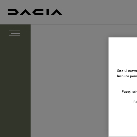
Site-ul nost
lucru ne per
Puteți sc
Pe