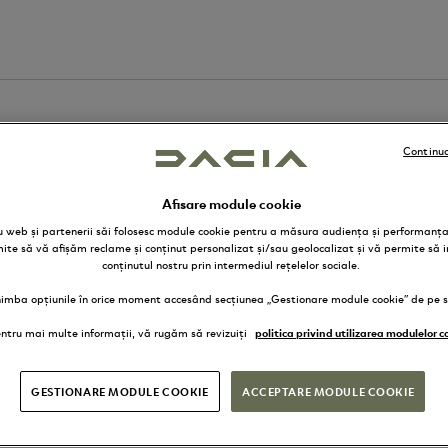
Continua
Afisare module cookie
ru web și partenerii săi folosesc module cookie pentru a măsura audiența și performanța 
mite să vă afișăm reclame și conținut personalizat și/sau geolocalizat și vă permite să i
conținutul nostru prin intermediul rețelelor sociale.
himba opțiunile în orice moment accesând secțiunea „Gestionare module cookie” de pe si
ntru mai multe informații, vă rugăm să revizuiți
politica privind utilizarea modulelor c
GESTIONARE MODULE COOKIE
ACCEPTARE MODULE COOKIE