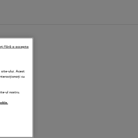
ți fără a accepta
site-ului. Acest
nteracționați cu
te-ul nostru.
ookie.