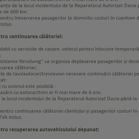
e la locul incidentului de la Reparatorul Autorizat Dacia p
re de 600 km.
entru întoarcerea pasagerilor la domiciliu costuri în cuantu
nclus.
tru continuarea călătoriei:
ulabil cu serviciile de cazare, vehicul pentru înlocuire temporar
;
ssistance Revolving” va organiza deplasarea pasagerilor și deco
uarea călătoriei;
ele de taxi/autocar/tren/avion necesare continuării călătoriei pe
zat;
 cu avionul este posibilă :
asării cu autocar/tren ar fi mai mare de 6 ore;
 la locul incidentului de la Reparatorul Autorizat Dacia până la
entru continuarea călătoriei clientului şi pasagerilor costuri
VA inclus.
ntru recuperarea autovehiculului depanat: