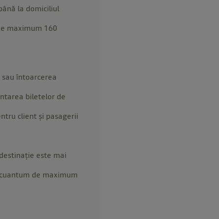
ână la domiciliul
m de maximum 160
ă sau întoarcerea
ntarea biletelor de
ntru client şi pasagerii
 destinaţie este mai
 în cuantum de maximum