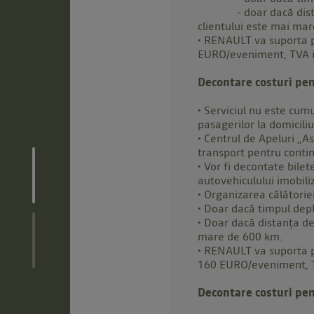
- doar dacă distanța d
clientului este mai ma
• RENAULT va suporta p
EURO/eveniment, TVA i
Decontare costuri pen
• Serviciul nu este cum
pasagerilor la domiciliu
• Centrul de Apeluri „A
transport pentru contin
• Vor fi decontate bilet
autovehiculului imobili
• Organizarea călătoriei
• Doar dacă timpul depl
• Doar dacă distanța de
mare de 600 km.
• RENAULT va suporta p
160 EURO/eveniment, T
Decontare costuri pe