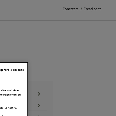
Conectare
Creați cont
ți fără a accepta
site-ului. Acest
nteracționați cu
te-ul nostru.