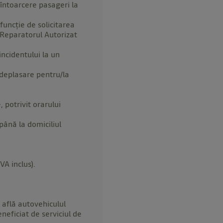
 întoarcere pasageri la
funcție de solicitarea
a Reparatorul Autorizat
incidentului la un
 deplasare pentru/la
potrivit orarului
ână la domiciliul
A inclus).
e află autovehiculul
neficiat de serviciul de