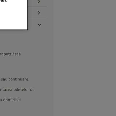
ookie.
 repatrierea
ă sau continuare
ntarea biletelor de
a domiciliul