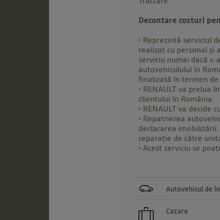
Tractare.
Decontare costuri pen
• Reprezintă serviciul d
realizat cu personal și
serviciu numai dacă s-a 
autovehiculului în Româ
finalizată în termen de
• RENAULT va prelua în 
clientului în România.
• RENAULT va decide cum
• Repatrierea autovehic
declararea imobilizării
reparație de către unit
• Acest serviciu se poa
Autovehicul de în
Cazare