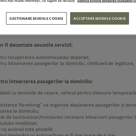
ntru mai multe informații, vă rugăm să revizuiți
politica privind utilizarea modulelor c
de incident
GESTIONARE MODULE COOKIE
ACCEPTARE MODULE COOKIE
rilor
vor fi decontate anumite servicii:
ntru recuperarea autovehiculului depanat;
tru întoarcerea pasagerilor la domiciliu, cheltuieli de legătura,
tru întoarcerea pasagerilor la domiciliu:
ulabil cu serviciile de cazare, vehicul pentru înlocuire temporar
ssistance Revolving” va organiza deplasarea pasagerilor și deco
cerea la domiciliu;
ele de taxi/autocar/tren/avion necesare întoarcerii pasagerilor l
ulului imobilizat;
 cu avionul este posibilă:
plasării cu autocar/tren ar fi mai mare de 6 ore;