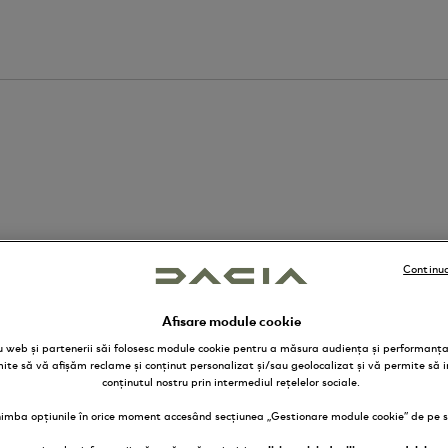
SERVICII
Continua
Afisare module cookie
ru web și partenerii săi folosesc module cookie pentru a măsura audiența și performanța 
mite să vă afișăm reclame și conținut personalizat și/sau geolocalizat și vă permite să i
conținutul nostru prin intermediul rețelelor sociale.
l evenimentului
himba opțiunile în orice moment accesând secțiunea „Gestionare module cookie” de pe si