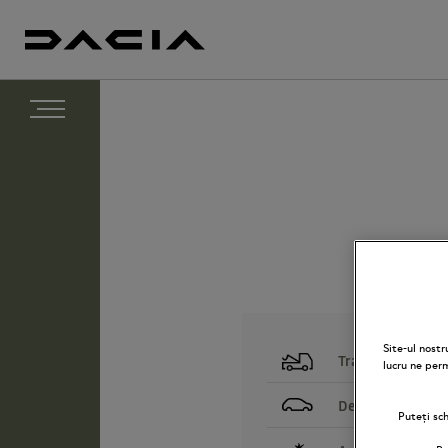
Site-ul nost
Tractare
lucru ne per
Depanare la locu
Puteți sc