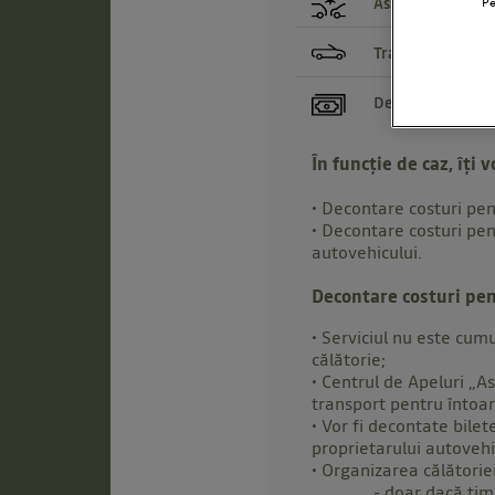
Pe
Asistență în caz 
Transport
Decontarea costu
În funcție de caz, îți 
• Decontare costuri pe
• Decontare costuri pen
autovehicului.
Decontare costuri pen
• Serviciul nu este cum
călătorie;
• Centrul de Apeluri „A
transport pentru întoar
• Vor fi decontate bilet
proprietarului autovehic
• Organizarea călătoriei
- doar dacă timpul de