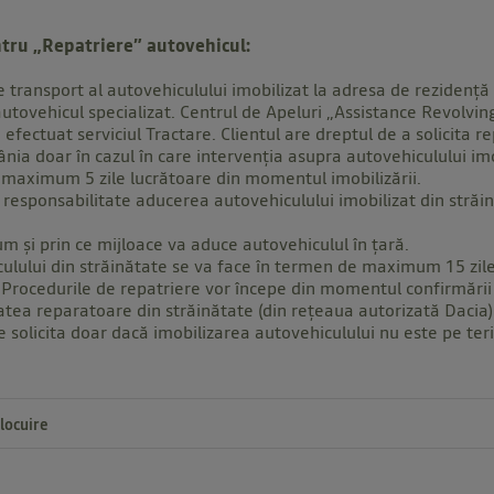
tru „Repatriere” autovehicul:
e transport al autovehiculului imobilizat la adresa de rezidență a
 autovehicul specializat. Centrul de Apeluri „Assistance Revolvi
efectuat serviciul Tractare. Clientul are dreptul de a solicita r
nia doar în cazul în care intervenţia asupra autovehiculului imo
 maximum 5 zile lucrătoare din momentul imobilizării.
responsabilitate aducerea autovehiculului imobilizat din străin
 și prin ce mijloace va aduce autovehiculul în țară.
ulului din străinătate se va face în termen de maximum 15 zile
. Procedurile de repatriere vor începe din momentul confirmări
atea reparatoare din străinătate (din rețeaua autorizată Dacia)
te solicita doar dacă imobilizarea autovehiculului nu este pe ter
locuire