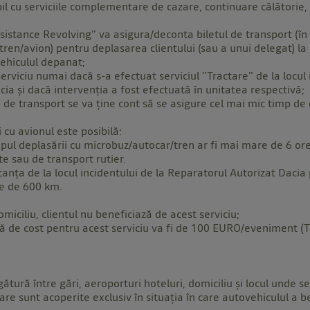
bil cu serviciile complementare de cazare, continuare călătorie,
ssistance Revolving” va asigura/deconta biletul de transport (în 
r/tren/avion) pentru deplasarea clientului (sau a unui delegat) l
vehiculul depanat;
erviciu numai dacă s-a efectuat serviciul "Tractare" de la locul 
ia și dacă intervenţia a fost efectuată în unitatea respectivă;
i de transport se va ține cont să se asigure cel mai mic timp de
 cu avionul este posibilă:
plasării cu microbuz/autocar/tren ar fi mai mare de 6 ore, 
te sau de transport rutier.
e la locul incidentului de la Reparatorul Autorizat Dacia p
re de 600 km.
iu, clientul nu beneficiază de acest serviciu;
st pentru acest serviciu va fi de 100 EURO/eveniment (TV
gătură între gări, aeroporturi hoteluri, domiciliu şi locul unde s
e sunt acoperite exclusiv în situaţia în care autovehiculul a be