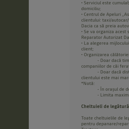
• Serviciul este cumula
domiciliu;
• Centrul de Apeluri „A
clientului: taxi/autoca
Dacia ca să preia auto
• Se va organiza acest s
Reparator Autorizat Dac
• La alegerea mijloculu
client;
• Organizarea călătoriei
- Doar dacă timpul de
companiilor de căi fera
- Doar dacă distanța d
clientului este mai ma
*Notă:
- În orașul de domicil
- Limita maximă de co
Cheltuieli de legătură
Toate cheltuielile de le
pentru depanare/reparar